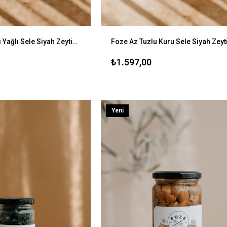
Foze Taş Baskı Yağlı Sele Siyah Zeytin 1400 gr
₺1.597,00
Yeni
Ürün