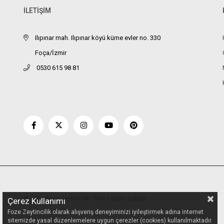
İLETİŞİM
Ilıpınar mah. Ilıpınar köyü küme evler no. 330
Foça/İzmir
0530 615 98 81
© 2021 Foze Zeytincilik - Tüm hakları saklıdır.
Çerez Kullanımı
Foze Zeytincilik olarak alışveriş deneyiminizi iyileştirmek adına internet
sitemizde yasal düzenlemelere uygun çerezler (cookies) kullanılmaktadır.