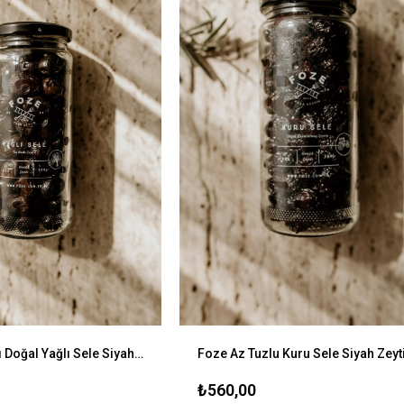
Foze Taş Baskı Doğal Yağlı Sele Siyah Salamura Zeytin 300 gr
₺560,00