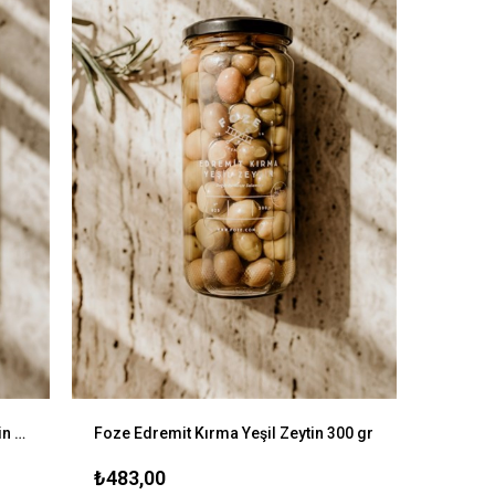
Foze Az Tuzlu Kuru Sele Siyah Zeytin 300 gr
Foze Edremit Kırma Yeşil Zeytin 300 gr
₺483,00