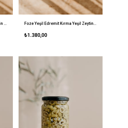
Foze Az Tuzlu Kuru Sele Siyah Zeytin 1300 gr
Foze Yeşil Edremit Kırma Yeşil Zeytin 1300 gr
₺1.380,00