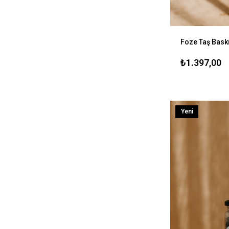
₺1.397,00
Yeni
Ürün