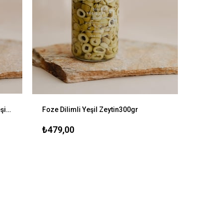
Foze Çekirdeksiz Çocuk Zeytini- Yeşil 300 gr
Foze Dilimli Yeşil Zeytin300gr
₺479,00