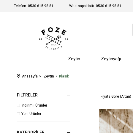
Telefon: 0530 615 98 81
Whatsapp Hattı: 0530 615 98 81
Zeytin
Zeytinyağı
Anasayfa
Zeytin
Klasik
FILTRELER
Fiyata Göre (Artan)
İndirimli Ürünler
Yeni Ürünler
KATEGORILER